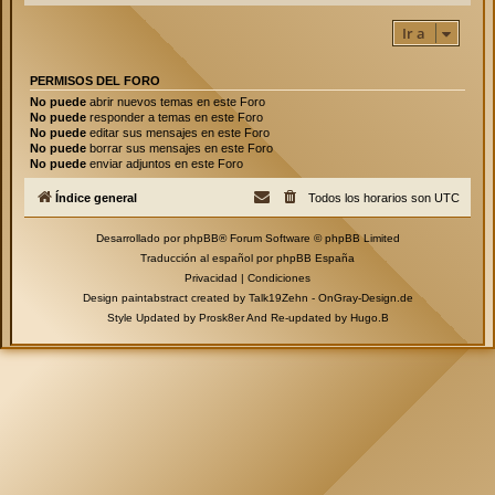
Ir a
PERMISOS DEL FORO
No puede
abrir nuevos temas en este Foro
No puede
responder a temas en este Foro
No puede
editar sus mensajes en este Foro
No puede
borrar sus mensajes en este Foro
No puede
enviar adjuntos en este Foro
Índice general
Todos los horarios son
UTC
Desarrollado por
phpBB
® Forum Software © phpBB Limited
Traducción al español por
phpBB España
Privacidad
|
Condiciones
Design paintabstract created by Talk19Zehn -
OnGray-Design.de
Style Updated by
Prosk8er
And Re-updated by
Hugo.B