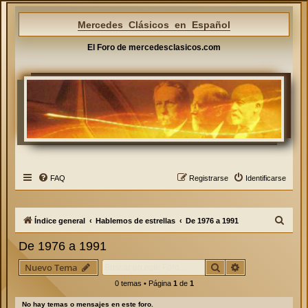
Mercedes Clásicos en Español
El Foro de mercedesclasicos.com
FAQ
Registrarse
Identificarse
B
Índice general
Hablemos de estrellas
De 1976 a 1991
u
De 1976 a 1991
s
Buscar
Búsqueda avan
Nuevo Tema
c
0 temas • Página
1
de
1
a
r
No hay temas o mensajes en este foro.