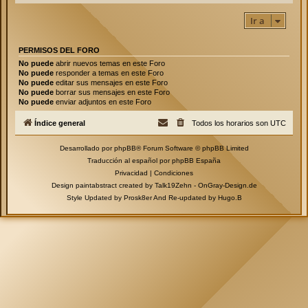
Ir a
PERMISOS DEL FORO
No puede
abrir nuevos temas en este Foro
No puede
responder a temas en este Foro
No puede
editar sus mensajes en este Foro
No puede
borrar sus mensajes en este Foro
No puede
enviar adjuntos en este Foro
Índice general
Todos los horarios son
UTC
Desarrollado por
phpBB
® Forum Software © phpBB Limited
Traducción al español por
phpBB España
Privacidad
|
Condiciones
Design paintabstract created by Talk19Zehn -
OnGray-Design.de
Style Updated by
Prosk8er
And Re-updated by
Hugo.B