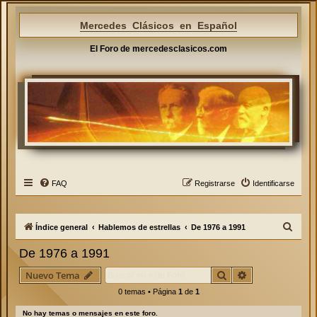
Mercedes Clásicos en Español
El Foro de mercedesclasicos.com
FAQ
Registrarse
Identificarse
B
Índice general
Hablemos de estrellas
De 1976 a 1991
u
De 1976 a 1991
s
Buscar
Búsqueda avan
Nuevo Tema
c
0 temas • Página
1
de
1
a
r
No hay temas o mensajes en este foro.