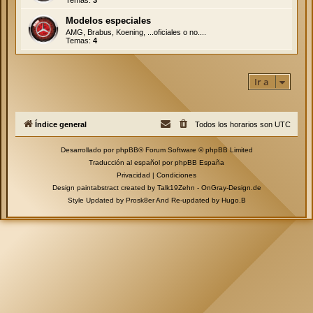
Modelos especiales
AMG, Brabus, Koening, ...oficiales o no....
Temas:
4
Ir a
Índice general
Todos los horarios son
UTC
Desarrollado por
phpBB
® Forum Software © phpBB Limited
Traducción al español por
phpBB España
Privacidad
|
Condiciones
Design paintabstract created by Talk19Zehn -
OnGray-Design.de
Style Updated by
Prosk8er
And Re-updated by
Hugo.B