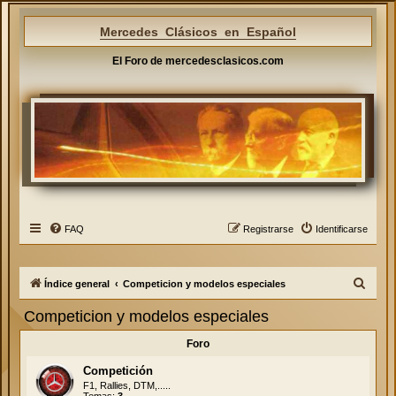
Mercedes Clásicos en Español
El Foro de mercedesclasicos.com
FAQ
Registrarse
Identificarse
B
Índice general
Competicion y modelos especiales
u
Competicion y modelos especiales
s
Foro
c
a
Competición
F1, Rallies, DTM,.....
r
Temas:
3