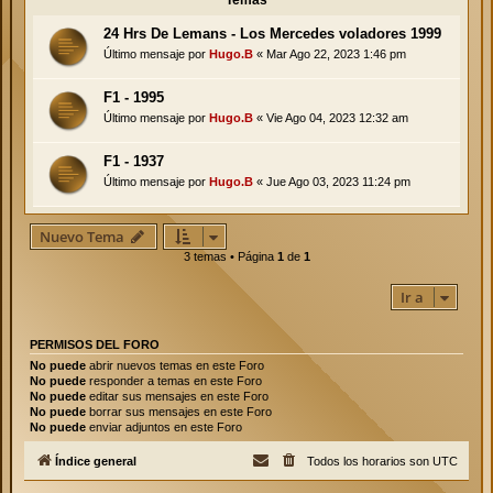
Temas
24 Hrs De Lemans - Los Mercedes voladores 1999
Último mensaje por
Hugo.B
«
Mar Ago 22, 2023 1:46 pm
F1 - 1995
Último mensaje por
Hugo.B
«
Vie Ago 04, 2023 12:32 am
F1 - 1937
Último mensaje por
Hugo.B
«
Jue Ago 03, 2023 11:24 pm
Nuevo Tema
3 temas • Página
1
de
1
Ir a
PERMISOS DEL FORO
No puede
abrir nuevos temas en este Foro
No puede
responder a temas en este Foro
No puede
editar sus mensajes en este Foro
No puede
borrar sus mensajes en este Foro
No puede
enviar adjuntos en este Foro
Índice general
Todos los horarios son
UTC