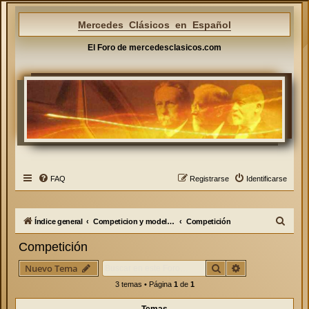
Mercedes Clásicos en Español
El Foro de mercedesclasicos.com
FAQ
Registrarse
Identificarse
B
Índice general
Competicion y modelos especiales
Competición
u
Competición
s
Buscar
Búsqueda avan
Nuevo Tema
c
3 temas • Página
1
de
1
a
r