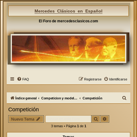
Mercedes Clásicos en Español
El Foro de mercedesclasicos.com
FAQ
Registrarse
Identificarse
B
Índice general
Competicion y modelos especiales
Competición
u
Competición
s
Buscar
Búsqueda avan
Nuevo Tema
c
3 temas • Página
1
de
1
a
r