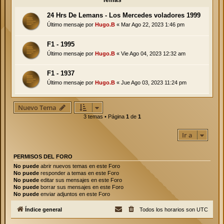
Temas
24 Hrs De Lemans - Los Mercedes voladores 1999
Último mensaje por
Hugo.B
«
Mar Ago 22, 2023 1:46 pm
F1 - 1995
Último mensaje por
Hugo.B
«
Vie Ago 04, 2023 12:32 am
F1 - 1937
Último mensaje por
Hugo.B
«
Jue Ago 03, 2023 11:24 pm
Nuevo Tema
3 temas • Página
1
de
1
Ir a
PERMISOS DEL FORO
No puede
abrir nuevos temas en este Foro
No puede
responder a temas en este Foro
No puede
editar sus mensajes en este Foro
No puede
borrar sus mensajes en este Foro
No puede
enviar adjuntos en este Foro
Índice general
Todos los horarios son
UTC