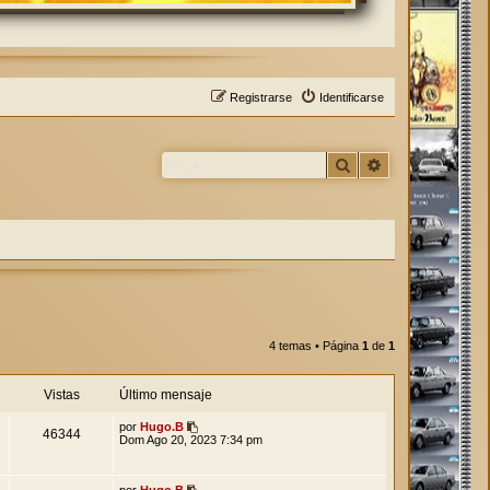
Registrarse
Identificarse
Buscar
Búsqueda avan
4 temas • Página
1
de
1
Vistas
Último mensaje
por
Hugo.B
46344
Dom Ago 20, 2023 7:34 pm
por
Hugo.B