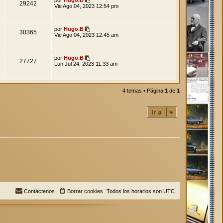
29242
Vie Ago 04, 2023 12:54 pm
por
Hugo.B
30365
Vie Ago 04, 2023 12:45 am
por
Hugo.B
27727
Lun Jul 24, 2023 11:33 am
4 temas • Página
1
de
1
Ir a
Contáctenos
Borrar cookies
Todos los horarios son
UTC