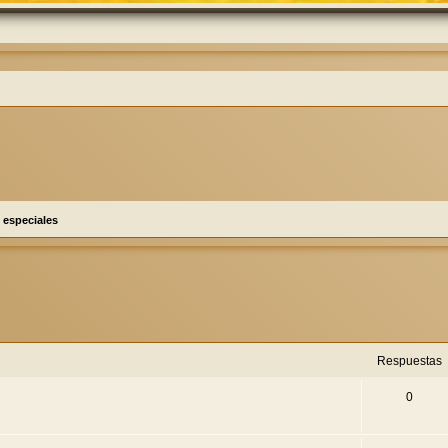
 especiales
eda avanzada
Respuestas
0