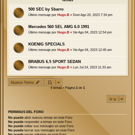
Temas
500 SEC by Sbarro
Último mensaje por
Hugo.B
«
Dom Ago 20, 2023 7:34 pm
Mercedes 560 SEL AMG 6.0 1991
Último mensaje por
Hugo.B
«
Vie Ago 04, 2023 12:54 pm
KOENIG SPECIALS
Último mensaje por
Hugo.B
«
Vie Ago 04, 2023 12:45 am
BRABUS 6.5 SPORT SEDAN
Último mensaje por
Hugo.B
«
Lun Jul 24, 2023 11:33 am
Nuevo Tema
4 temas • Página
1
de
1
Ir a
PERMISOS DEL FORO
No puede
abrir nuevos temas en este Foro
No puede
responder a temas en este Foro
No puede
editar sus mensajes en este Foro
No puede
borrar sus mensajes en este Foro
No puede
enviar adjuntos en este Foro