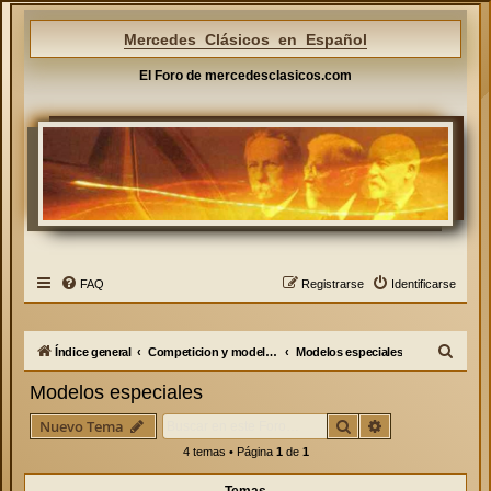
Mercedes Clásicos en Español
El Foro de mercedesclasicos.com
FAQ
Registrarse
Identificarse
B
Índice general
Competicion y modelos especiales
Modelos especiales
u
Modelos especiales
s
Buscar
Búsqueda avan
Nuevo Tema
c
4 temas • Página
1
de
1
a
r