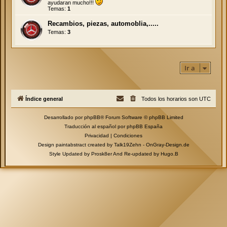
ayudaran mucho!!!
Temas:
1
Recambios, piezas, automoblia,.....
Temas:
3
Ir a
Índice general
Todos los horarios son
UTC
Desarrollado por
phpBB
® Forum Software © phpBB Limited
Traducción al español por
phpBB España
Privacidad
|
Condiciones
Design paintabstract created by Talk19Zehn -
OnGray-Design.de
Style Updated by
Prosk8er
And Re-updated by
Hugo.B