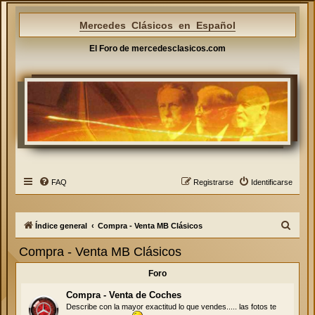
Mercedes Clásicos en Español
El Foro de mercedesclasicos.com
FAQ
Registrarse
Identificarse
B
Índice general
Compra - Venta MB Clásicos
u
Compra - Venta MB Clásicos
s
Foro
c
a
Compra - Venta de Coches
Describe con la mayor exactitud lo que vendes..... las fotos te
r