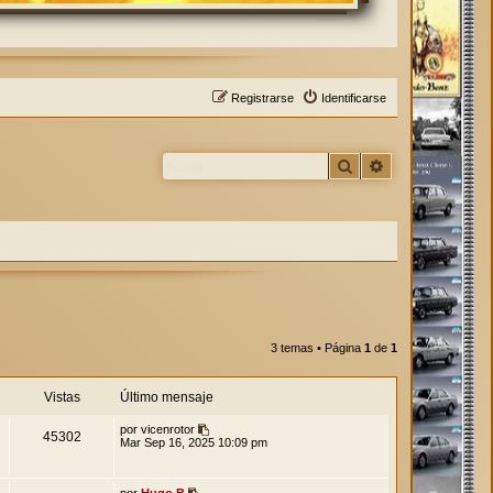
Registrarse
Identificarse
Buscar
Búsqueda avan
3 temas • Página
1
de
1
Vistas
Último mensaje
por
vicenrotor
45302
Mar Sep 16, 2025 10:09 pm
por
Hugo.B