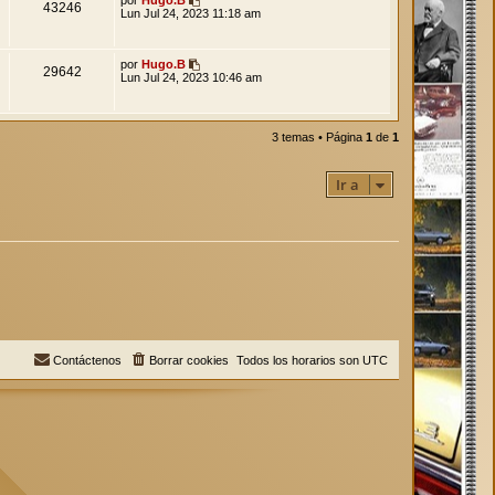
43246
Lun Jul 24, 2023 11:18 am
por
Hugo.B
29642
Lun Jul 24, 2023 10:46 am
3 temas • Página
1
de
1
Ir a
Contáctenos
Borrar cookies
Todos los horarios son
UTC