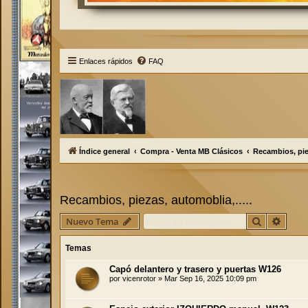
Enlaces rápidos
FAQ
Índice general
Compra - Venta MB Clásicos
Recambios, piez
Recambios, piezas, automoblia,.....
Buscar
Búsqu
Nuevo Tema
Temas
Capó delantero y trasero y puertas W126
por
vicenrotor
»
Mar Sep 16, 2025 10:09 pm