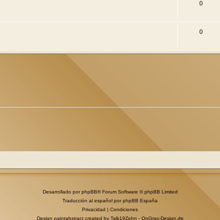
0
0
Desarrollado por
phpBB
® Forum Software © phpBB Limited
Traducción al español por
phpBB España
Privacidad
|
Condiciones
Design paintabstract created by Talk19Zehn -
OnGray-Design.de