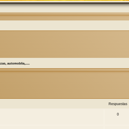
as, automoblia,.....
eda avanzada
Respuestas
0