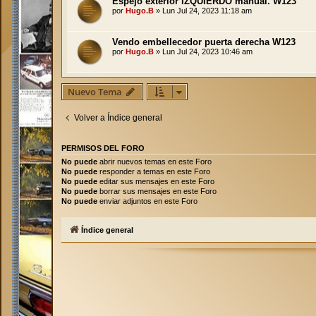
Espejo exterior IZQUIERDO manual. W123
por
Hugo.B
»
Lun Jul 24, 2023 11:18 am
Vendo embellecedor puerta derecha W123
por
Hugo.B
»
Lun Jul 24, 2023 10:46 am
Nuevo Tema
Volver a Índice general
PERMISOS DEL FORO
No puede
abrir nuevos temas en este Foro
No puede
responder a temas en este Foro
No puede
editar sus mensajes en este Foro
No puede
borrar sus mensajes en este Foro
No puede
enviar adjuntos en este Foro
Índice general