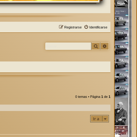
Registrarse
Identificarse
Buscar
Búsqueda avan
0 temas • Página
1
de
1
Ir a