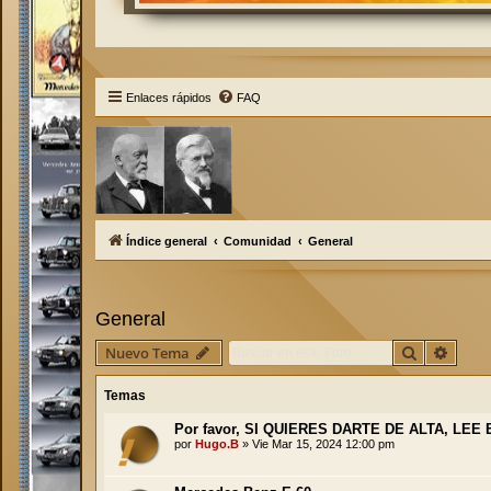
Enlaces rápidos
FAQ
Índice general
Comunidad
General
General
Buscar
Búsqu
Nuevo Tema
Temas
Por favor, SI QUIERES DARTE DE ALTA, LEE
por
Hugo.B
»
Vie Mar 15, 2024 12:00 pm