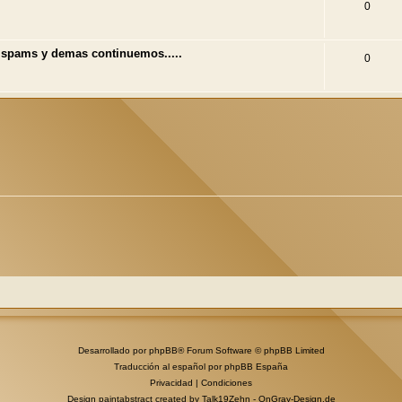
0
 spams y demas continuemos.....
0
Desarrollado por
phpBB
® Forum Software © phpBB Limited
Traducción al español por
phpBB España
Privacidad
|
Condiciones
Design paintabstract created by Talk19Zehn -
OnGray-Design.de