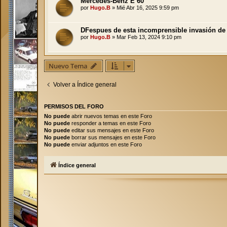
Mercedes-Benz E 60
por
Hugo.B
»
Mié Abr 16, 2025 9:59 pm
DFespues de esta incomprensible invasión de
por
Hugo.B
»
Mar Feb 13, 2024 9:10 pm
Nuevo Tema
Volver a Índice general
PERMISOS DEL FORO
No puede
abrir nuevos temas en este Foro
No puede
responder a temas en este Foro
No puede
editar sus mensajes en este Foro
No puede
borrar sus mensajes en este Foro
No puede
enviar adjuntos en este Foro
Índice general