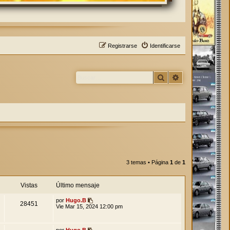
Registrarse
Identificarse
Buscar
Búsqueda avan
3 temas • Página
1
de
1
Vistas
Último mensaje
por
Hugo.B
28451
Vie Mar 15, 2024 12:00 pm
por
Hugo.B