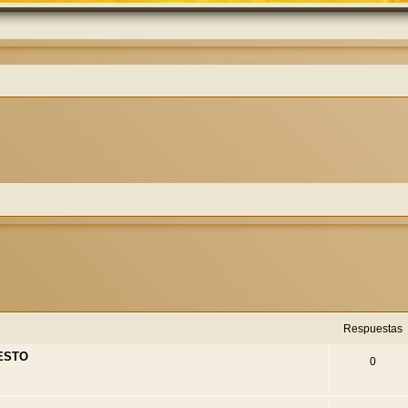
eda avanzada
Respuestas
 ESTO
0