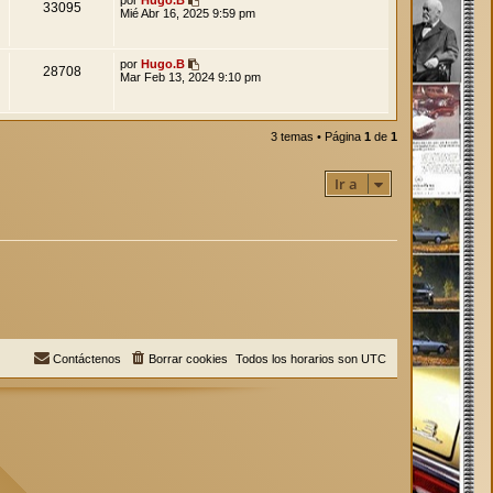
33095
Mié Abr 16, 2025 9:59 pm
por
Hugo.B
28708
Mar Feb 13, 2024 9:10 pm
3 temas • Página
1
de
1
Ir a
Contáctenos
Borrar cookies
Todos los horarios son
UTC