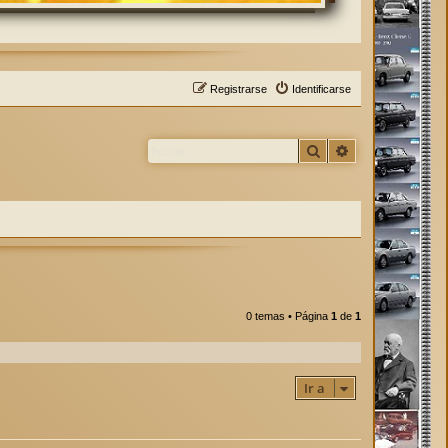
Registrarse
Identificarse
Buscar
Búsqueda avan
0 temas • Página
1
de
1
Ir a