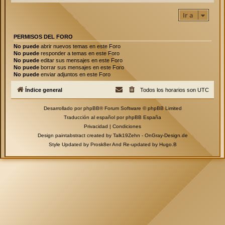
Ir a
PERMISOS DEL FORO
No puede
abrir nuevos temas en este Foro
No puede
responder a temas en este Foro
No puede
editar sus mensajes en este Foro
No puede
borrar sus mensajes en este Foro
No puede
enviar adjuntos en este Foro
Índice general
Todos los horarios son
UTC
Desarrollado por
phpBB
® Forum Software © phpBB Limited
Traducción al español por
phpBB España
Privacidad
|
Condiciones
Design paintabstract created by Talk19Zehn -
OnGray-Design.de
Style Updated by
Prosk8er
And Re-updated by
Hugo.B