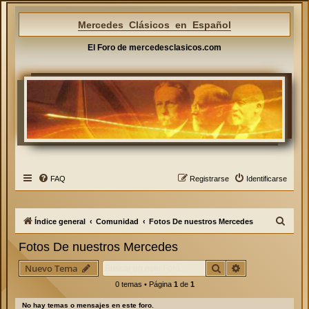
Mercedes Clásicos en Español
El Foro de mercedesclasicos.com
FAQ
Registrarse
Identificarse
B
Índice general
Comunidad
Fotos De nuestros Mercedes
u
Fotos De nuestros Mercedes
s
Buscar
Búsqueda avan
Nuevo Tema
c
0 temas • Página
1
de
1
a
r
No hay temas o mensajes en este foro.