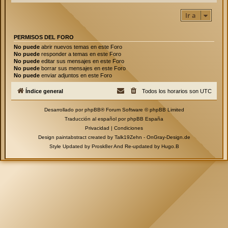
Ir a
PERMISOS DEL FORO
No puede
abrir nuevos temas en este Foro
No puede
responder a temas en este Foro
No puede
editar sus mensajes en este Foro
No puede
borrar sus mensajes en este Foro
No puede
enviar adjuntos en este Foro
Índice general
Todos los horarios son
UTC
Desarrollado por
phpBB
® Forum Software © phpBB Limited
Traducción al español por
phpBB España
Privacidad
|
Condiciones
Design paintabstract created by Talk19Zehn -
OnGray-Design.de
Style Updated by
Prosk8er
And Re-updated by
Hugo.B