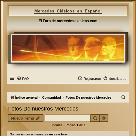
Mercedes Clásicos en Español
El Foro de mercedesclasicos.com
FAQ
Registrarse
Identificarse
B
Índice general
Comunidad
Fotos De nuestros Mercedes
u
Fotos De nuestros Mercedes
s
Buscar
Búsqueda avan
Nuevo Tema
c
0 temas • Página
1
de
1
a
r
No hay temas o mensajes en este foro.