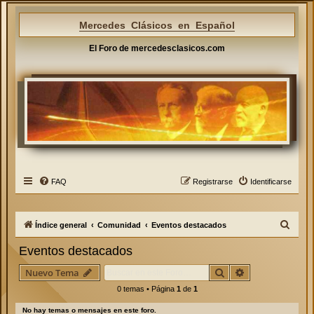
Mercedes Clásicos en Español
El Foro de mercedesclasicos.com
FAQ
Registrarse
Identificarse
B
Índice general
Comunidad
Eventos destacados
u
Eventos destacados
s
Buscar
Búsqueda avan
Nuevo Tema
c
0 temas • Página
1
de
1
a
r
No hay temas o mensajes en este foro.