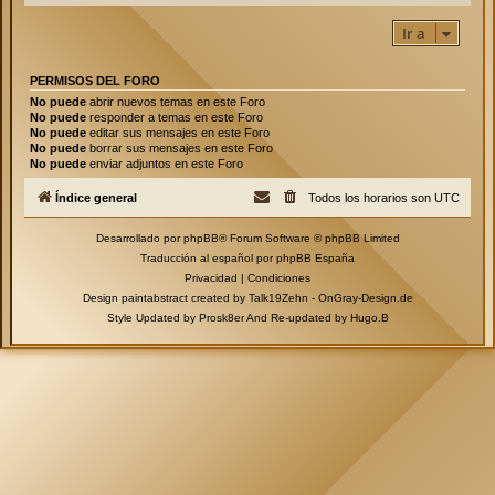
Ir a
PERMISOS DEL FORO
No puede
abrir nuevos temas en este Foro
No puede
responder a temas en este Foro
No puede
editar sus mensajes en este Foro
No puede
borrar sus mensajes en este Foro
No puede
enviar adjuntos en este Foro
Índice general
Todos los horarios son
UTC
Desarrollado por
phpBB
® Forum Software © phpBB Limited
Traducción al español por
phpBB España
Privacidad
|
Condiciones
Design paintabstract created by Talk19Zehn -
OnGray-Design.de
Style Updated by
Prosk8er
And Re-updated by
Hugo.B