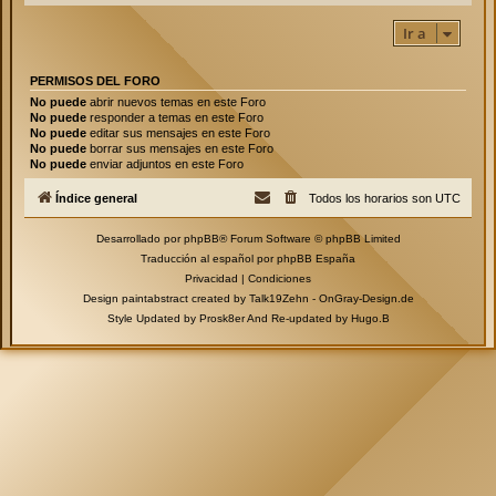
Ir a
PERMISOS DEL FORO
No puede
abrir nuevos temas en este Foro
No puede
responder a temas en este Foro
No puede
editar sus mensajes en este Foro
No puede
borrar sus mensajes en este Foro
No puede
enviar adjuntos en este Foro
Índice general
Todos los horarios son
UTC
Desarrollado por
phpBB
® Forum Software © phpBB Limited
Traducción al español por
phpBB España
Privacidad
|
Condiciones
Design paintabstract created by Talk19Zehn -
OnGray-Design.de
Style Updated by
Prosk8er
And Re-updated by
Hugo.B