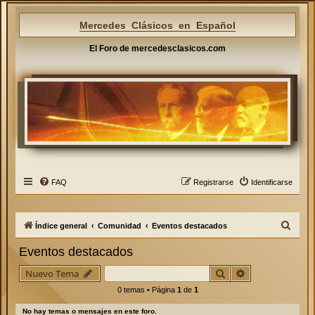
Mercedes Clásicos en Español
El Foro de mercedesclasicos.com
FAQ
Registrarse
Identificarse
B
Índice general
Comunidad
Eventos destacados
u
Eventos destacados
s
Buscar
Búsqueda avan
Nuevo Tema
c
0 temas • Página
1
de
1
a
r
No hay temas o mensajes en este foro.