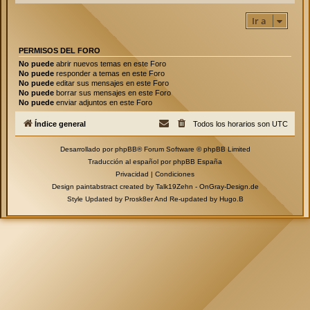
Ir a
PERMISOS DEL FORO
No puede
abrir nuevos temas en este Foro
No puede
responder a temas en este Foro
No puede
editar sus mensajes en este Foro
No puede
borrar sus mensajes en este Foro
No puede
enviar adjuntos en este Foro
Índice general
Todos los horarios son
UTC
Desarrollado por
phpBB
® Forum Software © phpBB Limited
Traducción al español por
phpBB España
Privacidad
|
Condiciones
Design paintabstract created by Talk19Zehn -
OnGray-Design.de
Style Updated by
Prosk8er
And Re-updated by
Hugo.B