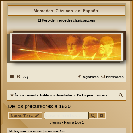
Mercedes Clásicos en Español
El Foro de mercedesclasicos.com
FAQ
Registrarse
Identificarse
B
Índice general
Hablemos de estrellas
De los precursores a 1930
u
De los precursores a 1930
s
Buscar
Búsqueda avan
Nuevo Tema
c
0 temas • Página
1
de
1
a
r
No hay temas o mensajes en este foro.