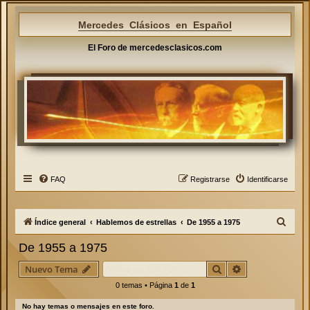
Mercedes Clásicos en Español
El Foro de mercedesclasicos.com
FAQ
Registrarse
Identificarse
B
Índice general
Hablemos de estrellas
De 1955 a 1975
u
De 1955 a 1975
s
Buscar
Búsqueda avan
Nuevo Tema
c
0 temas • Página
1
de
1
a
r
No hay temas o mensajes en este foro.