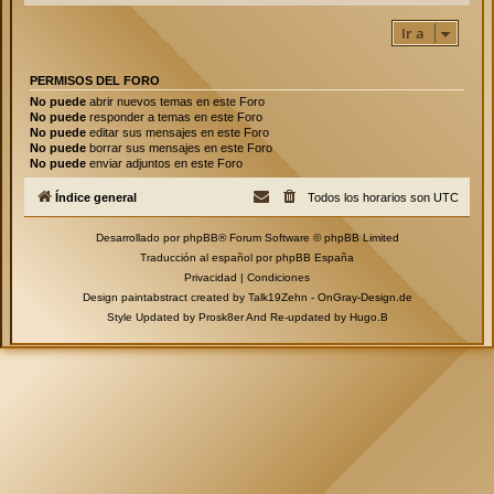
Ir a
PERMISOS DEL FORO
No puede
abrir nuevos temas en este Foro
No puede
responder a temas en este Foro
No puede
editar sus mensajes en este Foro
No puede
borrar sus mensajes en este Foro
No puede
enviar adjuntos en este Foro
Índice general
Todos los horarios son
UTC
Desarrollado por
phpBB
® Forum Software © phpBB Limited
Traducción al español por
phpBB España
Privacidad
|
Condiciones
Design paintabstract created by Talk19Zehn -
OnGray-Design.de
Style Updated by
Prosk8er
And Re-updated by
Hugo.B