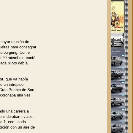
mayor reunión de
ueltas para consagrar
ürburgring. Con el
e 20 miembros contó
ada piloto debía
st, que ya había
e un intrépido,
 Gran Premio de San
 coronaba una vez
do una carrera a
nsideraban rivales,
la 1, con Lauda
ición con un aire de