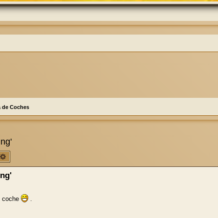
a de Coches
ng'
scar
Búsqueda avanzada
ng'
tu coche
.