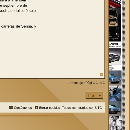
iera a The Iseli
de septiembre de
striaco falleció solo
e carreras de Senna, y
A
r
r
1 mensaje • Página
1
de
1
i
b
Ir a
a
Contáctenos
Borrar cookies
Todos los horarios son
UTC