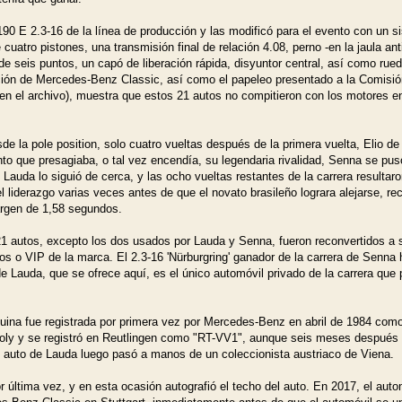
0 E 2.3-16 de la línea de producción y las modificó para el evento con un 
uatro pistones, una transmisión final de relación 4.08, perno -en la jaula ant
de seis puntos, un capó de liberación rápida, disyuntor central, así como ru
ación de Mercedes-Benz Classic, así como el papeleo presentado a la Comisió
 en el archivo), muestra que estos 21 autos no compitieron con los motores
e la pole position, solo cuatro vueltas después de la primera vuelta, Elio de
ento que presagiaba, o tal vez encendía, su legendaria rivalidad, Senna se p
. Lauda lo siguió de cerca, y las ocho vueltas restantes de la carrera resulta
l liderazgo varias veces antes de que el novato brasileño lograra alejarse, re
argen de 1,58 segundos.
 autos, excepto los dos usados por Lauda y Senna, fueron reconvertidos a 
s o VIP de la marca. El 2.3-16 'Nürburgring' ganador de la carrera de Senna h
 Lauda, que se ofrece aquí, es el único automóvil privado de la carrera qu
ina fue registrada por primera vez por Mercedes-Benz en abril de 1984 com
Holy y se registró en Reutlingen como "RT-VV1", aunque seis meses después 
auto de Lauda luego pasó a manos de un coleccionista austriaco de Viena.
 última vez, y en esta ocasión autografió el techo del auto. En 2017, el aut