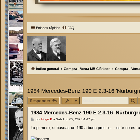
Enlaces rápidos
FAQ
Índice general
Compra - Venta MB Clásicos
Compra - Vent
1984 Mercedes-Benz 190 E 2.3-16 'Nürburgri
Bu
Responder
1984 Mercedes-Benz 190 E 2.3-16 'Nürburgri
M
por
Hugo.B
»
Sab Ago 05, 2023 4:47 pm
e
n
Lo primero; si buscas un 190 a buen precio..... este no es 
s
a
j