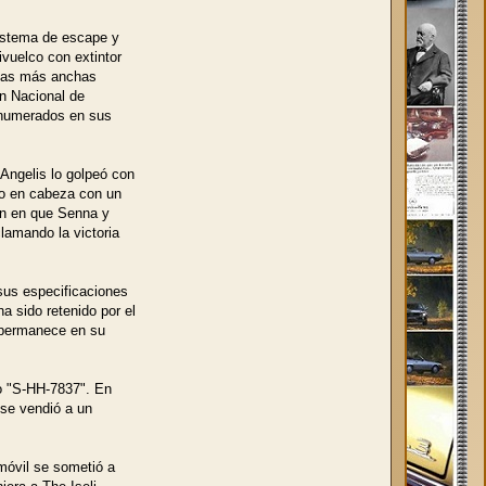
sistema de escape y
ivuelco con extintor
edas más anchas
n Nacional de
 enumerados en sus
 Angelis lo golpeó con
uso en cabeza con un
ron en que Senna y
clamando la victoria
sus especificaciones
a sido retenido por el
e permanece en su
o "S-HH-7837". En
se vendió a un
omóvil se sometió a