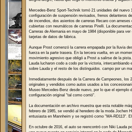
Mercedes-Benz Sport-Technik tomó 21 unidades del nuevo 19
configuración de suspensión revisados, frenos delanteros de c
de incendios, dos asientos de carreras Recaro con arneses 
cubiertas con neumáticos de carreras Pirelli. La document
Carreras de Alemania en mayo de 1984 (disponible para ver
tarjetas de datos de fábrica.
Aunque Prost comenzó la carrera empapada por la lluvia desd
fuerza en la parte trasera. En la tercera vuelta, en un mom
movimiento agresivo que obligó a Prost a salirse de la pista
Lauda lucharon codo a codo por la victoria, intercambiando e
sobre Lauda y el resto de los distinguidos. campo por un m
Inmediatamente después de la Carrera de Campeones, los 21
originales y vendidos como autos usados a los concesionario
Museo Mercedes-Benz desde nuevo, por lo que el ejemplo de
configuración original "tal como corrió".
La documentación en archivo muestra que esta notable máqu
febrero de 1985, se vendió al heredero de la moda Jochen 
entusiasta en Mannheim y se registró como "MA-RD113". El 
En octubre de 2016, el auto se reencontró con Niki Lauda por