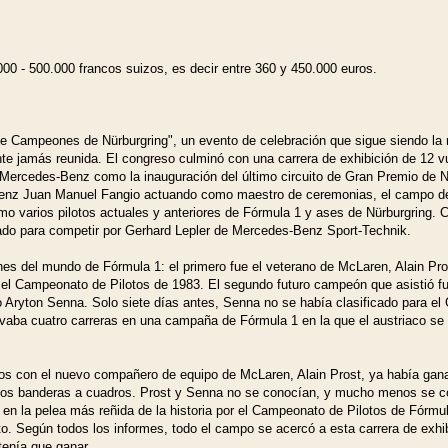
000 - 500.000 francos suizos, es decir entre 360 y 450.000 euros.
 Campeones de Nürburgring", un evento de celebración que sigue siendo la 
e jamás reunida. El congreso culminó con una carrera de exhibición de 12 v
e Mercedes-Benz como la inauguración del último circuito de Gran Premio de N
enz Juan Manuel Fangio actuando como maestro de ceremonias, el campo d
 varios pilotos actuales y anteriores de Fórmula 1 y ases de Nürburgring. C
ado para competir por Gerhard Lepler de Mercedes-Benz Sport-Technik.
nes del mundo de Fórmula 1: el primero fue el veterano de McLaren, Alain Pro
 el Campeonato de Pilotos de 1983. El segundo futuro campeón que asistió fu
Aryton Senna. Solo siete días antes, Senna no se había clasificado para el
vaba cuatro carreras en una campaña de Fórmula 1 en la que el austriaco se
os con el nuevo compañero de equipo de McLaren, Alain Prost, ya había gana
n dos banderas a cuadros. Prost y Senna no se conocían, y mucho menos se co
 en la pelea más reñida de la historia por el Campeonato de Pilotos de Fórmu
o. Según todos los informes, todo el campo se acercó a esta carrera de exhib
tenía que ganar.