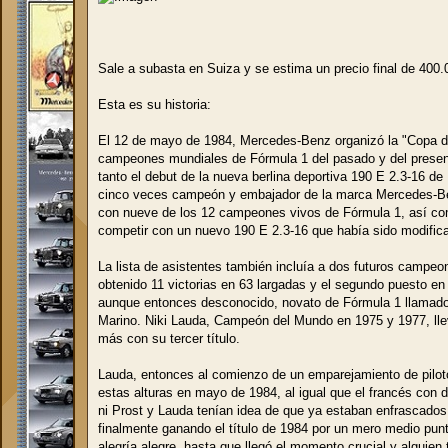
e
Sale a subasta en Suiza y se estima un precio final de 400.
Esta es su historia:
El 12 de mayo de 1984, Mercedes-Benz organizó la "Copa de
campeones mundiales de Fórmula 1 del pasado y del present
tanto el debut de la nueva berlina deportiva 190 E 2.3-16 d
cinco veces campeón y embajador de la marca Mercedes-B
con nueve de los 12 campeones vivos de Fórmula 1, así como
competir con un nuevo 190 E 2.3-16 que había sido modific
La lista de asistentes también incluía a dos futuros campeo
obtenido 11 victorias en 63 largadas y el segundo puesto en
aunque entonces desconocido, novato de Fórmula 1 llamado 
Marino. Niki Lauda, Campeón del Mundo en 1975 y 1977, lle
más con su tercer título.
Lauda, entonces al comienzo de un emparejamiento de pilot
estas alturas en mayo de 1984, al igual que el francés co
ni Prost y Lauda tenían idea de que ya estaban enfrascados
finalmente ganando el título de 1984 por un mero medio punt
alegría alegre, hasta que llegó el momento crucial y alguien 