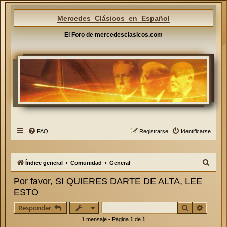
Mercedes Clásicos en Español
El Foro de mercedesclasicos.com
FAQ
Registrarse
Identificarse
B
Índice general
Comunidad
General
u
Por favor, SI QUIERES DARTE DE ALTA, LEE
s
ESTO
c
Buscar
Búsque
Responder
a
1 mensaje • Página
1
de
1
r