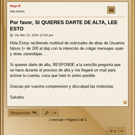
Hugo.B
Site Admin
Por favor, SI QUIERES DARTE DE ALTA, LEE
ESTO
M
Vie Mar 15, 2024 12:00 pm
e
n
Hola Estoy recibiendo multitud de solictudes de altas de Usuarios
s
falsos (+ de 200 al dia) con la intención de colgar mensajes span
a
j
y otras zarandajas....
e
Si quieres darte de alta, RESPONDE a la sencilla pregunta que
se hace durante el proceso de alta y me llegará un mail para
activar tu cuenta, cosa que haré lo antes posible.
Gracias por vuestra comprension y disculpad las molestias.
Saludos
A
r
r
Responder
i
b
1 mensaje • Página
1
de
1
a
Ir a