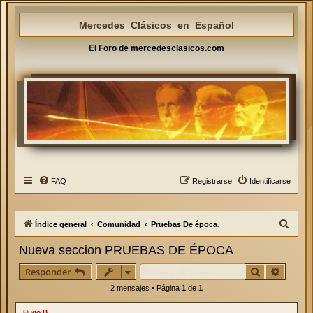
Mercedes Clásicos en Español
El Foro de mercedesclasicos.com
FAQ
Registrarse
Identificarse
B
Índice general
Comunidad
Pruebas De época.
u
Nueva seccion PRUEBAS DE ÉPOCA
s
Buscar
Búsque
Responder
c
2 mensajes • Página
1
de
1
a
r
Hugo.B