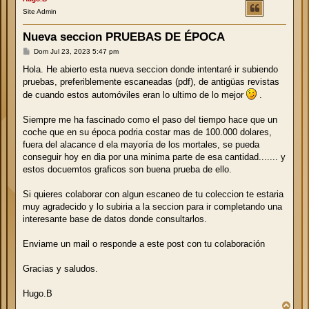
Site Admin
Nueva seccion PRUEBAS DE ÉPOCA
M
Dom Jul 23, 2023 5:47 pm
e
n
Hola. He abierto esta nueva seccion donde intentaré ir subiendo
s
pruebas, preferiblemente escaneadas (pdf), de antigüas revistas
a
j
de cuando estos automóviles eran lo ultimo de lo mejor
.
e
Siempre me ha fascinado como el paso del tiempo hace que un
coche que en su época podria costar mas de 100.000 dolares,
fuera del alacance d ela mayoría de los mortales, se pueda
conseguir hoy en dia por una minima parte de esa cantidad....... y
estos docuemtos graficos son buena prueba de ello.
Si quieres colaborar con algun escaneo de tu coleccion te estaria
muy agradecido y lo subiria a la seccion para ir completando una
interesante base de datos donde consultarlos.
Enviame un mail o responde a este post con tu colaboración
Gracias y saludos.
Hugo.B
A