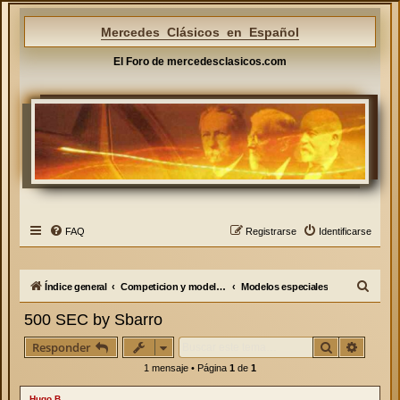
Mercedes Clásicos en Español
El Foro de mercedesclasicos.com
FAQ
Registrarse
Identificarse
B
Índice general
Competicion y modelos especiales
Modelos especiales
u
500 SEC by Sbarro
s
Buscar
Búsque
Responder
c
1 mensaje • Página
1
de
1
a
r
Hugo.B