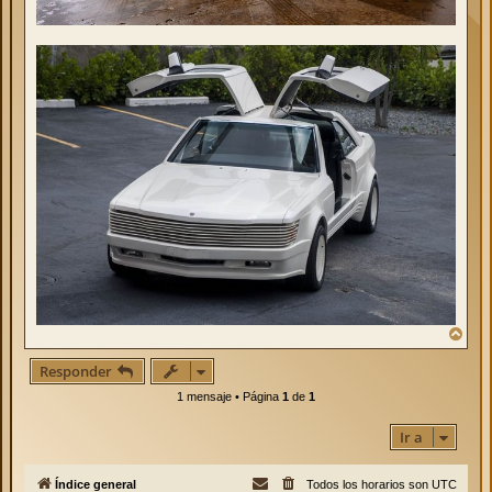
A
r
r
Responder
i
b
1 mensaje • Página
1
de
1
a
Ir a
Índice general
Todos los horarios son
UTC